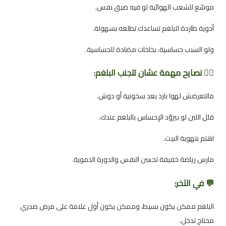
موسّع للشعب الهوائية لو فيه ضيق نفس.
أدوية طاردة للبلغم تساعدك تطلعه بسهولة.
ولو السبب حساسية، بخاخات مضادة للحساسية.
🧘‍♀️ نصايح مهمة عشان تتجنب البلغم:
ماتتعرضش لهوا بارد بعد سخونية أو دوش.
قلل اللبن لو بيزوّد الإحساس بالبلغم عندك.
اهتم بتهوية البيت.
مارس رياضة خفيفة تحسن النفس والدورة الدموية.
💬 في الآخر:
البلغم ممكن يكون بسيط، وممكن يكون أول علامة على مرض صدري
محتاج تدخل.