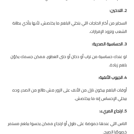
2. التدخين:
السجاير من أكتر الحاجات اللي بتخلي البلغم ما يخلصش، لأنها بتأذي بطانة
الشعب وتزود الإفرازات.
3. الحساسية الصدرية:
لو عندك حساسية من تراب أو دخان أو حتى العطور، ممكن جسمك يكوّن
بلغم زيادة.
4. الجيوب الأنفية:
أوقات البلغم بيكون نازل من الأنف على الزور مش طالع من الصدر، وده
بيخلي الإحساس إنه ما بيخلصش.
5. ارتجاع المريء:
الناس اللي عندها حموضة على طول أو ارتجاع ممكن يحسوا ببلغم مستمر
خصوصًا الصبح.