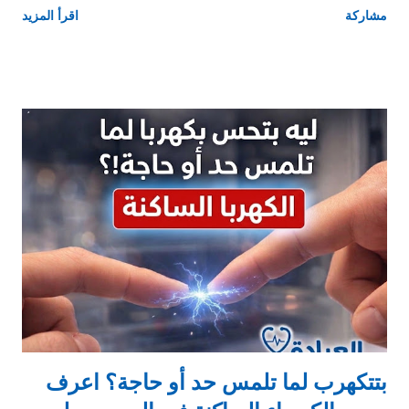
مشاركة
اقرأ المزيد
مؤقت في السكر بسبب الكورتيزون، مش مرض سكر دائم. 🔹 يعني
إيه ارتفاع السكر بعد الكورتيزون؟ الكورتيزون من أقوى الأدوية اللي:
ترفع مستوى السكر في الدم و حتى عند ناس مش مريضة سكر وده
بيحصل سواء: حقنة مفصل حقنة عضل كورتيزون بالفم أو وريدي بس
الدرجة والمدة بتختلف. 🔹 الكورتيزون بيرفع السكر إزاي؟ الكورتيزون
بيعمل 3 حاجات مهمين: يخلي الكبد يطلع سكر أكتر يقلل تأثير
الإنسولين يخلي الخلايا كسلانة في استخدام السكر فالنتيجة: السكر
يعلى في الدم حتى لو البنكرياس سليم وده سبب شائع جدًا لارتفاع
السكر المفاجئ بعد الحقن. 🔹 هل كل حقن الكورتيزون ترفع السكر؟
لا، بس: كل ما الجرعة أعلى وكل ما المفعول أطول وكل ما المريض
عنده استعداد الاحتمال يزيد 👉 أكتر أنواع بتعمل كده: حقن الم...
بتتكهرب لما تلمس حد أو حاجة؟ اعرف