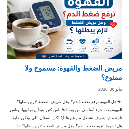
بتظهر أكتر في الشتاء، وده بسبب: الجو بيكون ناشف (رطوبة قليلة)
الهواء الجاف بيساعد على تراكم الشحنات لبس الصوف والبطاطين
بيزود الاحتكاك ⚡ ليه في ناس بتتكهرب أكتر من ناس؟ في عوامل
بتخلي بعض الناس تحس بالكهربا أكتر: 1. نوع الملابس الأقمشة
الصناعية (زي البوليستر) بتولد شحنات أكتر القطن بيقلل المشكلة 2.
نوع الأحذية الأحذية العازلة ...
مريض الضغط والقهوة: مسموح ولا
ممنوع؟
مايو 30, 2026
☕ هل القهوة ترفع ضغط الدم؟ وهل مريض الضغط لازم يبطلها؟
القهوة بقت جزء أساسي من يومنا ☕ ناس كتير بتبدأ يومها بيها، وناس
تانية مش بتعرف تشتغل من غيرها 😅 لكن السؤال اللي بيتكرر دايمًا:
هل القهوة بتزود ضغط الدم؟ وهل مريض الضغط لازم يبطلها؟ خلينا