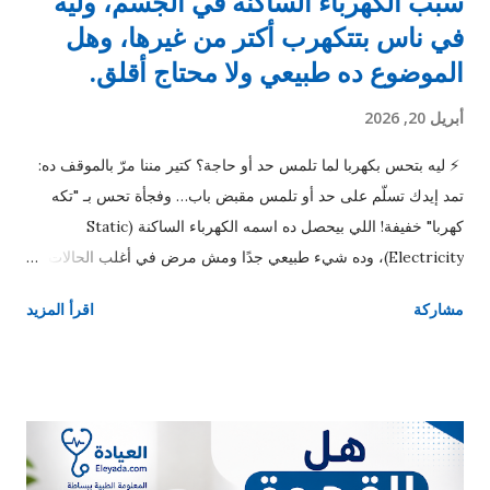
سبب الكهرباء الساكنة في الجسم، وليه
في ناس بتتكهرب أكتر من غيرها، وهل
الموضوع ده طبيعي ولا محتاج أقلق.
أبريل 20, 2026
⚡ ليه بتحس بكهربا لما تلمس حد أو حاجة؟ كتير مننا مرّ بالموقف ده:
تمد إيدك تسلّم على حد أو تلمس مقبض باب… وفجأة تحس بـ "تكه
كهربا" خفيفة! اللي بيحصل ده اسمه الكهرباء الساكنة (Static
Electricity)، وده شيء طبيعي جدًا ومش مرض في أغلب الحالات. ⚡
يعني إيه كهرباء ساكنة؟ الكهرباء الساكنة ببساطة هي تراكم شحنات
مشاركة
اقرأ المزيد
كهربائية على سطح الجسم. جسمك بيجمع شحنات كهربائية بسبب
الاحتكاك، زي: المشي على السجاد لبس ملابس معينة الاحتكاك
بالكراسي أو البطاطين ولما تيجي تلمس جسم تاني أو معدن (زي
الباب)، الشحنة دي بتتفرغ مرة واحدة… فتحس بالـ “تكه”. ده بيحصل
نتيجة إن الكهرباء الساكنة بتنتج من انتقال الإلكترونات بين الأسطح
المختلفة بسبب الاحتكاك. ⚡ ليه بتحصل أكتر في الشتاء؟ الظاهرة دي