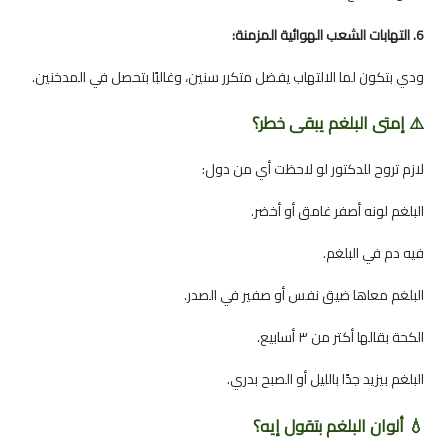
6. التهابات الشعب الهوائية المزمنة:
ودي بتكون لما الالتهاب يفضل متكرر سنين، وغالبًا بتحصل في المدخنين.
⚠️ إمتى البلغم يبقى خطر؟
لازم تروح للدكتور لو لاحظت أي من دول:
البلغم لونه أصفر غامق أو أخضر.
فيه دم في البلغم.
البلغم معاها ضيق نفس أو صفير في الصدر.
الكحة بقالها أكتر من ٣ أسابيع.
البلغم بيزيد جدًا بالليل أو الصبح بدري.
💧 ألوان البلغم بتقول إيه؟