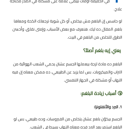
في الحقيقة أوقات بيبقى علامة على مشكلة في الصدر محتاجة
علاج.
لو حاسس إن البلغم مش بيخلص، أو كل شوية ترجعلك الكحة ومعاها
بلغم، المقال ده ليك. هنعرف مع بعض الأسباب، وإمتى نقلق، وأحسن
الطرق للتخلص من البلغم في البيت.
يعني إيه بلغم أصلاً؟
البلغم ده مادة لزجة بيعملها الجسم عشان يحمي الشعب الهوائية من
التراب والميكروبات. بس لما يزيد عن الطبيعي، ده ممكن معناه إن فيه
التهاب أو مشكلة في الجهاز التنفسي.
🤧 أسباب زيادة البلغم:
1. البرد والأنفلونزا:
الجسم بيكوّن بلغم عشان يتخلص من الفيروسات، وده طبيعي، بس لو
البلغم استمر بعد البرد فده معناه التهاب بسيط في الشعب.