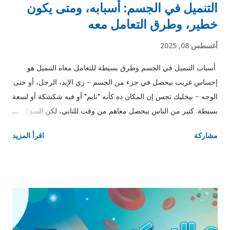
التنميل في الجسم: أسبابه، ومتى يكون
خطير، وطرق التعامل معه
أغسطس 08, 2025
أسباب التنميل في الجسم وطرق بسيطة للتعامل معاه التنميل هو
إحساس غريب بيحصل في جزء من الجسم – زي الإيد، الرجل، أو حتى
الوجه – بيخليك تحس إن المكان ده كأنه "نايم" أو فيه شكشكة أو لسعة
بسيطة. كتير من الناس بيحصل معاهم من وقت للتاني، لكن السؤال:
إمتى التنميل يكون عادي؟ وإمتى نبدأ نقلق؟ ❗ إمتى التنميل يبقى خطر؟
مشاركة
اقرأ المزيد
لو التنميل مفاجئ وفي نص الجسم بس. لو معاه ضعف أو صعوبة في
الحركة أو الكلام أو الرؤية. لو مستمر لفترات طويلة. في الحالات دي
لازم تروح للدكتور فورًا. 🧠 الأسباب الشائعة للتنميل 1. الجلوس أو
النوم غلط: زي لما تنام على دراعك أو رجلك فترة طويلة، فالدورة
الدموية بتضعف مؤقتًا. 2. نقص فيتامينات (خصوصًا B12): فيتامين B12
مهم جدًا لصحة الأعصاب، ونقصه بيعمل تنميل وضعف إحساس. 3.
السكري: ارتفاع السكر لفترة طويلة بيأثر على الأعصاب الطرفية. 4.