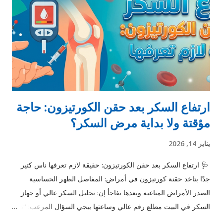
مشاكل في العمود الفقري: زي الديسك أو الضغط على الأعصاب. 5.
القلق والتوتر: ممكن يسببوا تنميل أو وخز نتيجة شد العضلات وتوتر
الأعصاب. 6. أمراض عصبية أو مناعية: زي التهاب الأعصاب أو التصلب
المتعدد. 7. الجلطات: التنميل المفاجئ في نصف الجسم مع أعراض
أخرى...
ارتفاع السكر بعد حقن الكورتيزون: حاجة
مؤقتة ولا بداية مرض السكر؟
يناير 14, 2026
🩺 ارتفاع السكر بعد حقن الكورتيزون: حقيقة لازم تعرفها ناس كتير
جدًا بتاخد حقنة كورتيزون في أمراض: المفاصل الظهر الحساسية
الصدر الأمراض المناعية وبعدها تفاجأ إن: تحليل السكر عالي أو جهاز
السكر في البيت مطلع رقم عالي وساعتها ييجي السؤال المرعب: “هو
أنا جالي سكر؟!” متقلقش… في أغلب الحالات، اللي بيحصل ده ارتفاع