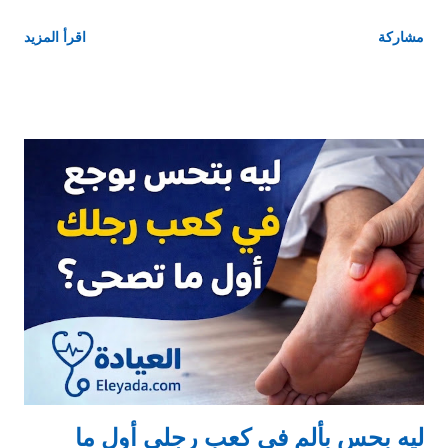
نفهم الموضوع ببساطة 👇 ☕ هل القهوة ترفع ضغط الدم فعلًا؟ الإجابة
مشاركة
اقرأ المزيد
المختصرة: ✔️ أيوه… لكن بشكل مؤقت الكافيين اللي في القهوة
بيعمل: انقباض بسيط في الأوعية الدموية تنشيط الجهاز العصبي 👉
وده ممكن يرفع الضغط لفترة قصيرة (من 30 دقيقة لحد ساعتين) ⚠️
هل ده خطر؟ 👤 لو شخص طبيعي: الزيادة دي غالبًا مش خطيرة الضغط
بيرجع طبيعي بسرعة 🫀 لو مريض ضغط: الموضوع يعتمد على: هل
الضغط متظبط ولا لأ حساسية الجسم للكافيين 🧠 مين لازم ياخد باله؟
مرضى الضغط غير المنتظم كبار السن اللي بيحسوا بخفقان بعد القهوة
اللي ضغطهم بيعلى بعد ما يشربوها ❤️ القهوة مفيدة ولا مضرة للقلب؟
المفاجأة 👇 ✔️ دراسات كتير بتقول إن القهوة باعتدال: ممكن تقلل خطر
أمراض القلب تحسن النشاط والتركيز ❗ لكن: الإفراط = مشاكل
(خفقان + قلق + ارتفاع ضغط) ☕ الكمية المسموحة غالبًا: 👉 من 1 لـ 2
فنجان صباحا يو...
ليه بحس بألم في كعب رجلي أول ما