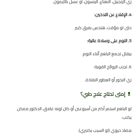
زي الزنجبيل، النعناع، الينسون، أو عسل بالليمون.
4. الإقلاع عن التدخين:
حتى لو مؤقت، هتحس بفرق كبير
5. النوم على وسادة عالية:
بيقلل تجمع البلغم أثناء النوم.
6. تجنب الروائح القوية:
زي البخور أو العطور النفاذة.
💊 إمتى تحتاج علاج طبي؟
لو البلغم استمر أكتر من أسبوعين أو كان لونه غامق، الدكتور ممكن
يكتب:
مضاد حيوي (لو السبب بكتيري).