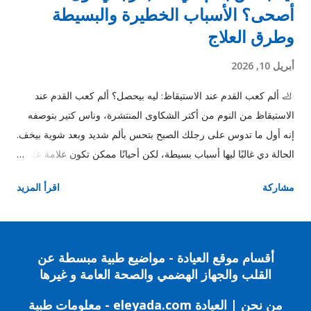
أصحى؟ الأسباب الخطيرة والبسيطة
وطرق العلاج
أبريل 10, 2026
🦶 ألم كعب القدم عند الاستيقاظ: ليه بيحصل؟ ألم كعب القدم عند
الاستيقاظ من النوم من أكتر الشكاوى المنتشرة، وناس كتير بتوصفه
إنه أول ما تدوس على رجلك الصبح بتحس بألم شديد وبعد شوية بيخف.
الحالة دي غالبًا ليها أسباب بسيطة، لكن أحيانًا ممكن تكون علامة على
مشكلة محتاجة تدخل. ⚠️ أهم أسباب ألم كعب القدم عند الاستيقاظ 1.
مشاركة
اقرأ المزيد
التهاب اللفافة الأخمصية (أشهر سبب) ده السبب رقم واحد في ألم
الكعب الصباحي. 📌 بيحصل بسبب التهاب في النسيج اللي بيوصل
الكعب بأصابع القدم. الأعراض: ألم شديد أول ما تقوم من النوم الألم
بيخف مع الحركة يرجع تاني بعد الراحة 2. الشوكة العظمية زوائد
أقسام موقع العيادة - مواضيع طبية مبسطة عن
عظمية صغيرة في الكعب. 📌 مش دايمًا هي السبب، لكن ممكن تزود
القلب والجهاز الهضمي والصحة العامة و غيرها
الألم. 3. الوقوف لفترات طويلة لو شغلك فيه وقوف كتير، ده بيضغط
من نحن | العيادة eleyada.com - معلومات طبية
على الكعب وبيزود المشكلة. 4. الحذاء غير المناسب لبس جزمة