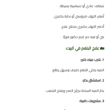
شفاف: عادي أو حساسية بسيطة.
أصفر: التهاب فيروسي أو بداية بكتيري.
أخضر: التهاب بكتيري محتاج علاج.
بني أو فيه دم: لازم دكتور فورًا.
🏡 علاج البلغم في البيت:
1. شرب مياه كتير:
الميه بتخلي البلغم خفيف وسهل يطلع.
2. استنشاق بخار:
بخار الميه السخنة بيريّح الصدر ويفتح الشعب.
3. مشروبات دافية: