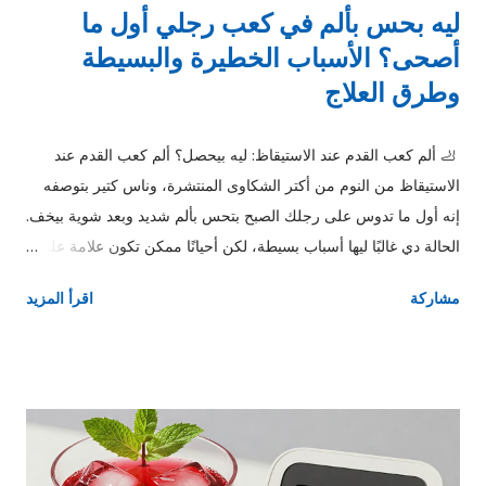
ليه بحس بألم في كعب رجلي أول ما
أصحى؟ الأسباب الخطيرة والبسيطة
وطرق العلاج
🦶 ألم كعب القدم عند الاستيقاظ: ليه بيحصل؟ ألم كعب القدم عند
الاستيقاظ من النوم من أكتر الشكاوى المنتشرة، وناس كتير بتوصفه
إنه أول ما تدوس على رجلك الصبح بتحس بألم شديد وبعد شوية بيخف.
الحالة دي غالبًا ليها أسباب بسيطة، لكن أحيانًا ممكن تكون علامة على
مشكلة محتاجة تدخل. ⚠️ أهم أسباب ألم كعب القدم عند الاستيقاظ 1.
مشاركة
اقرأ المزيد
التهاب اللفافة الأخمصية (أشهر سبب) ده السبب رقم واحد في ألم
الكعب الصباحي. 📌 بيحصل بسبب التهاب في النسيج اللي بيوصل
الكعب بأصابع القدم. الأعراض: ألم شديد أول ما تقوم من النوم الألم
بيخف مع الحركة يرجع تاني بعد الراحة 2. الشوكة العظمية زوائد
عظمية صغيرة في الكعب. 📌 مش دايمًا هي السبب، لكن ممكن تزود
الألم. 3. الوقوف لفترات طويلة لو شغلك فيه وقوف كتير، ده بيضغط