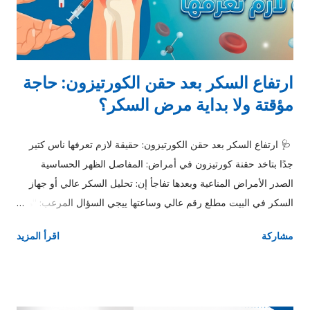
المتعدد. 7. الجلطات: التنميل المفاجئ في نصف الجسم مع أعراض
أخرى...
ارتفاع السكر بعد حقن الكورتيزون: حاجة
مؤقتة ولا بداية مرض السكر؟
🩺 ارتفاع السكر بعد حقن الكورتيزون: حقيقة لازم تعرفها ناس كتير
جدًا بتاخد حقنة كورتيزون في أمراض: المفاصل الظهر الحساسية
الصدر الأمراض المناعية وبعدها تفاجأ إن: تحليل السكر عالي أو جهاز
السكر في البيت مطلع رقم عالي وساعتها ييجي السؤال المرعب: “هو
أنا جالي سكر؟!” متقلقش… في أغلب الحالات، اللي بيحصل ده ارتفاع
مشاركة
اقرأ المزيد
مؤقت في السكر بسبب الكورتيزون، مش مرض سكر دائم. 🔹 يعني
إيه ارتفاع السكر بعد الكورتيزون؟ الكورتيزون من أقوى الأدوية اللي:
ترفع مستوى السكر في الدم و حتى عند ناس مش مريضة سكر وده
بيحصل سواء: حقنة مفصل حقنة عضل كورتيزون بالفم أو وريدي بس