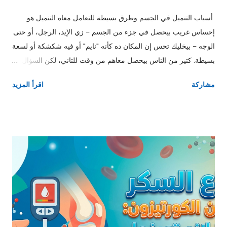
أسباب التنميل في الجسم وطرق بسيطة للتعامل معاه التنميل هو
إحساس غريب بيحصل في جزء من الجسم – زي الإيد، الرجل، أو حتى
الوجه – بيخليك تحس إن المكان ده كأنه "نايم" أو فيه شكشكة أو لسعة
بسيطة. كتير من الناس بيحصل معاهم من وقت للتاني، لكن السؤال:
إمتى التنميل يكون عادي؟ وإمتى نبدأ نقلق؟ ❗ إمتى التنميل يبقى خطر؟
مشاركة
اقرأ المزيد
لو التنميل مفاجئ وفي نص الجسم بس. لو معاه ضعف أو صعوبة في
الحركة أو الكلام أو الرؤية. لو مستمر لفترات طويلة. في الحالات دي
لازم تروح للدكتور فورًا. 🧠 الأسباب الشائعة للتنميل 1. الجلوس أو
النوم غلط: زي لما تنام على دراعك أو رجلك فترة طويلة، فالدورة
الدموية بتضعف مؤقتًا. 2. نقص فيتامينات (خصوصًا B12): فيتامين B12
مهم جدًا لصحة الأعصاب، ونقصه بيعمل تنميل وضعف إحساس. 3.
السكري: ارتفاع السكر لفترة طويلة بيأثر على الأعصاب الطرفية. 4.
مشاكل في العمود الفقري: زي الديسك أو الضغط على الأعصاب. 5.
القلق والتوتر: ممكن يسببوا تنميل أو وخز نتيجة شد العضلات وتوتر
الأعصاب. 6. أمراض عصبية أو مناعية: زي التهاب الأعصاب أو التصلب