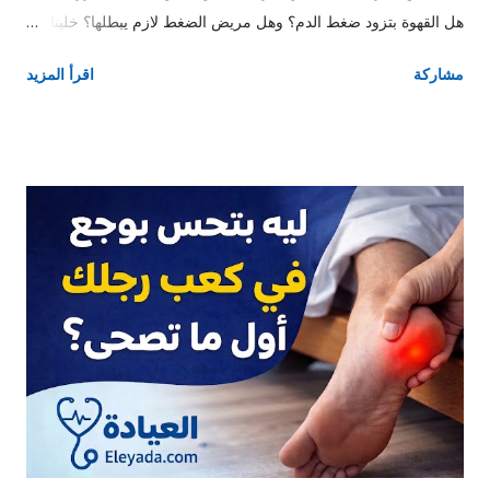
هل القهوة بتزود ضغط الدم؟ وهل مريض الضغط لازم يبطلها؟ خلينا
نفهم الموضوع ببساطة 👇 ☕ هل القهوة ترفع ضغط الدم فعلًا؟ الإجابة
مشاركة
اقرأ المزيد
المختصرة: ✔️ أيوه… لكن بشكل مؤقت الكافيين اللي في القهوة
بيعمل: انقباض بسيط في الأوعية الدموية تنشيط الجهاز العصبي 👉
وده ممكن يرفع الضغط لفترة قصيرة (من 30 دقيقة لحد ساعتين) ⚠️
هل ده خطر؟ 👤 لو شخص طبيعي: الزيادة دي غالبًا مش خطيرة الضغط
بيرجع طبيعي بسرعة 🫀 لو مريض ضغط: الموضوع يعتمد على: هل
الضغط متظبط ولا لأ حساسية الجسم للكافيين 🧠 مين لازم ياخد باله؟
مرضى الضغط غير المنتظم كبار السن اللي بيحسوا بخفقان بعد القهوة
اللي ضغطهم بيعلى بعد ما يشربوها ❤️ القهوة مفيدة ولا مضرة للقلب؟
المفاجأة 👇 ✔️ دراسات كتير بتقول إن القهوة باعتدال: ممكن تقلل خطر
أمراض القلب تحسن النشاط والتركيز ❗ لكن: الإفراط = مشاكل
(خفقان + قلق + ارتفاع ضغط) ☕ الكمية المسموحة غالبًا: 👉 من 1 لـ 2
فنجان صباحا يو...