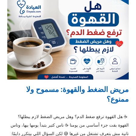
الدرجة والمدة بتختلف. 🔹 الكورتيزون بيرفع السكر إزاي؟ الكورتيزون
بيعمل 3 حاجات مهمين: يخلي الكبد يطلع سكر أكتر يقلل تأثير
الإنسولين يخلي الخلايا كسلانة في استخدام السكر فالنتيجة: السكر
يعلى في الدم حتى لو البنكرياس سليم وده سبب شائع جدًا لارتفاع
السكر المفاجئ بعد الحقن. 🔹 هل كل حقن الكورتيزون ترفع السكر؟
لا، بس: كل ما الجرعة أعلى وكل ما المفعول أطول وكل ما المريض
عنده استعداد الاحتمال يزيد 👉 أكتر أنواع بتعمل كده: حقن الم...
مريض الضغط والقهوة: مسموح ولا
ممنوع؟
☕ هل القهوة ترفع ضغط الدم؟ وهل مريض الضغط لازم يبطلها؟
القهوة بقت جزء أساسي من يومنا ☕ ناس كتير بتبدأ يومها بيها، وناس
تانية مش بتعرف تشتغل من غيرها 😅 لكن السؤال اللي بيتكرر دايمًا: