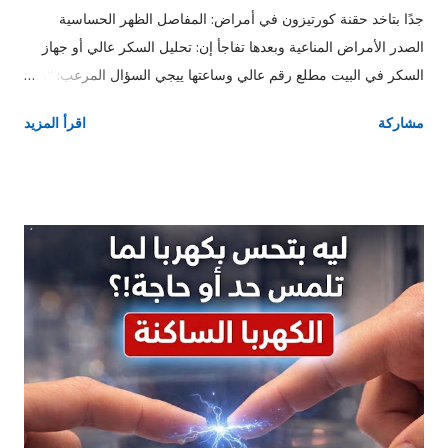
جدًا بتاخد حقنة كورتيزون في أمراض: المفاصل الظهر الحساسية
الصدر الأمراض المناعية وبعدها تفاجأ إن: تحليل السكر عالي أو جهاز
السكر في البيت مطلع رقم عالي وساعتها ييجي السؤال المرعب: “هو
أنا جالي سكر؟!” متقلقش… في أغلب الحالات، اللي بيحصل ده ارتفاع
مشاركة
اقرأ المزيد
مؤقت في السكر بسبب الكورتيزون، مش مرض سكر دائم. 🔹 يعني
إيه ارتفاع السكر بعد الكورتيزون؟ الكورتيزون من أقوى الأدوية اللي:
ترفع مستوى السكر في الدم و حتى عند ناس مش مريضة سكر وده
بيحصل سواء: حقنة مفصل حقنة عضل كورتيزون بالفم أو وريدي بس
الدرجة والمدة بتختلف. 🔹 الكورتيزون بيرفع السكر إزاي؟ الكورتيزون
بيعمل 3 حاجات مهمين: يخلي الكبد يطلع سكر أكتر يقلل تأثير
الإنسولين يخلي الخلايا كسلانة في استخدام السكر فالنتيجة: السكر
يعلى في الدم حتى لو البنكرياس سليم وده سبب شائع جدًا لارتفاع
السكر المفاجئ بعد الحقن. 🔹 هل كل حقن الكورتيزون ترفع السكر؟
لا، بس: كل ما الجرعة أعلى وكل ما المفعول أطول وكل ما المريض
عنده استعداد الاحتمال يزيد 👉 أكتر أنواع بتعمل كده: حقن الم...