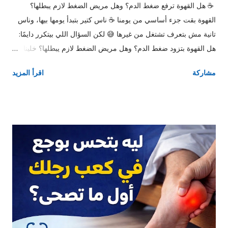
☕ هل القهوة ترفع ضغط الدم؟ وهل مريض الضغط لازم يبطلها؟
القهوة بقت جزء أساسي من يومنا ☕ ناس كتير بتبدأ يومها بيها، وناس
تانية مش بتعرف تشتغل من غيرها 😅 لكن السؤال اللي بيتكرر دايمًا:
هل القهوة بتزود ضغط الدم؟ وهل مريض الضغط لازم يبطلها؟ خلينا
نفهم الموضوع ببساطة 👇 ☕ هل القهوة ترفع ضغط الدم فعلًا؟ الإجابة
مشاركة
اقرأ المزيد
المختصرة: ✔️ أيوه… لكن بشكل مؤقت الكافيين اللي في القهوة
بيعمل: انقباض بسيط في الأوعية الدموية تنشيط الجهاز العصبي 👉
وده ممكن يرفع الضغط لفترة قصيرة (من 30 دقيقة لحد ساعتين) ⚠️
هل ده خطر؟ 👤 لو شخص طبيعي: الزيادة دي غالبًا مش خطيرة الضغط
بيرجع طبيعي بسرعة 🫀 لو مريض ضغط: الموضوع يعتمد على: هل
الضغط متظبط ولا لأ حساسية الجسم للكافيين 🧠 مين لازم ياخد باله؟
مرضى الضغط غير المنتظم كبار السن اللي بيحسوا بخفقان بعد القهوة
اللي ضغطهم بيعلى بعد ما يشربوها ❤️ القهوة مفيدة ولا مضرة للقلب؟
المفاجأة 👇 ✔️ دراسات كتير بتقول إن القهوة باعتدال: ممكن تقلل خطر
أمراض القلب تحسن النشاط والتركيز ❗ لكن: الإفراط = مشاكل
(خفقان + قلق + ارتفاع ضغط) ☕ الكمية المسموحة غالبًا: 👉 من 1 لـ 2