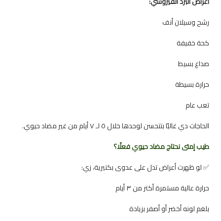
أعراض البرد الفيروسي:
رشح وسيلان أنف
كحة خفيفة
صداع بسيط
حرارة بسيطة
تعب عام
الحاجات دي غالبًا بتتحسن لوحدها خلال ٥ لـ ٧ أيام من غير مضاد حيوي.
طيب إمتى نحتاج مضاد حيوي فعلًا؟
✅ لو ظهرت أعراض تدل على عدوى بكتيرية، زي:
حرارة عالية مستمرة أكتر من ٣ أيام
بلغم لونه أخضر أو أصفر بزيادة