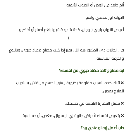
ألم جامد في الودن أو الجيوب الأنفية
التهاب لوز صديدي واضح
أعراض التهاب رئوي (نهجان، كحة شديدة فيها بلغم أصفر أو أخضر و
شوف
مقالنا عن البلغم المستمر و اسبابه
)
في الحالات دي، الدكتور هو اللي يقرر إذا كنت محتاج مضاد حيوي، وبالنوع
والجرعة المناسبة.
ليه ممنوع تاخد مضاد حيوي من نفسك؟
❌ لأنك كده بتسبب مقاومة بكتيرية، يعني الجسم مايبقاش يستجيب
للعلاج بعدين.
❌ بتقتل البكتيريا النافعة في جسمك.
❌ بتعرض نفسك لأعراض جانبية زي الإسهال، مغص، أو حساسية.
طب أعمل إيه لو عندي برد؟