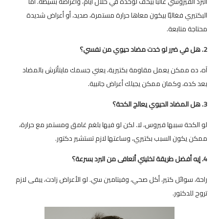
البرد الفيروسي غالبًا بيخف لوحده في خلال أيام، وأعراضه بسيطة. أما
البكتيري فغالبًا بيكون معاها حرارة مستمرة، صديد، أو أعراض شديدة
محتاجة متابعة.
2. هل في ضرر لو خدت مضاد حيوي من نفسي؟
آه، ده ممكن يعمل مقاومة بكتيرية، يعني جسمك مايتأثرش بالمضاد
بعد كده، وكمان ممكن يجيلك أعراض جانبية.
3. هل المضاد الحيوي يعالج الكحة؟
لو الكحة سببها فيروس، لا. لكن لو فيها بلغم غامق ومستمر مع حرارة،
ممكن يكون السبب بكتيري، وساعتها لازم تستشير دكتور.
4. إيه أفضل طريقة تخليني أتعافى من البرد بسرعة؟
راحة، سوائل كتير، أكل صحي، وفيتامين سي. لو الأعراض زادت، يبقى لازم
تروح للدكتور.