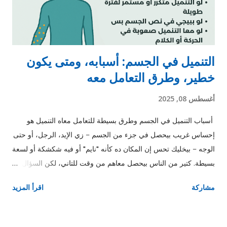
التنميل في الجسم: أسبابه، ومتى يكون
خطير، وطرق التعامل معه
أغسطس 08, 2025
أسباب التنميل في الجسم وطرق بسيطة للتعامل معاه التنميل هو
إحساس غريب بيحصل في جزء من الجسم – زي الإيد، الرجل، أو حتى
الوجه – بيخليك تحس إن المكان ده كأنه "نايم" أو فيه شكشكة أو لسعة
بسيطة. كتير من الناس بيحصل معاهم من وقت للتاني، لكن السؤال:
إمتى التنميل يكون عادي؟ وإمتى نبدأ نقلق؟ ❗ إمتى التنميل يبقى خطر؟
مشاركة
اقرأ المزيد
لو التنميل مفاجئ وفي نص الجسم بس. لو معاه ضعف أو صعوبة في
الحركة أو الكلام أو الرؤية. لو مستمر لفترات طويلة. في الحالات دي
لازم تروح للدكتور فورًا. 🧠 الأسباب الشائعة للتنميل 1. الجلوس أو