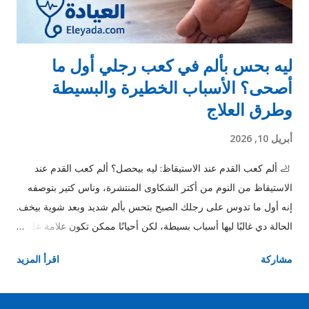
فنجان صباحا يو...
ليه بحس بألم في كعب رجلي أول ما
أصحى؟ الأسباب الخطيرة والبسيطة
وطرق العلاج
أبريل 10, 2026
🦶 ألم كعب القدم عند الاستيقاظ: ليه بيحصل؟ ألم كعب القدم عند
الاستيقاظ من النوم من أكتر الشكاوى المنتشرة، وناس كتير بتوصفه
إنه أول ما تدوس على رجلك الصبح بتحس بألم شديد وبعد شوية بيخف.
الحالة دي غالبًا ليها أسباب بسيطة، لكن أحيانًا ممكن تكون علامة على
مشكلة محتاجة تدخل. ⚠️ أهم أسباب ألم كعب القدم عند الاستيقاظ 1.
مشاركة
اقرأ المزيد
التهاب اللفافة الأخمصية (أشهر سبب) ده السبب رقم واحد في ألم
الكعب الصباحي. 📌 بيحصل بسبب التهاب في النسيج اللي بيوصل
الكعب بأصابع القدم. الأعراض: ألم شديد أول ما تقوم من النوم الألم