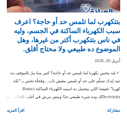
بتتكهرب لما تلمس حد أو حاجة؟ اعرف
سبب الكهرباء الساكنة في الجسم، وليه
في ناس بتتكهرب أكتر من غيرها، وهل
الموضوع ده طبيعي ولا محتاج أقلق.
أبريل 20, 2026
⚡ ليه بتحس بكهربا لما تلمس حد أو حاجة؟ كتير مننا مرّ بالموقف ده:
تمد إيدك تسلّم على حد أو تلمس مقبض باب… وفجأة تحس بـ "تكه
كهربا" خفيفة! اللي بيحصل ده اسمه الكهرباء الساكنة (Static
Electricity)، وده شيء طبيعي جدًا ومش مرض في أغلب الحالات. ⚡
يعني إيه كهرباء ساكنة؟ الكهرباء الساكنة ببساطة هي تراكم شحنات
مشاركة
اقرأ المزيد
كهربائية على سطح الجسم. جسمك بيجمع شحنات كهربائية بسبب
الاحتكاك، زي: المشي على السجاد لبس ملابس معينة الاحتكاك