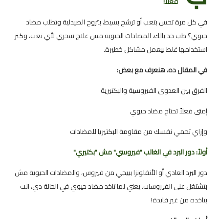
فعلًا!
في كل مرة تحس بتعب أو ترشح بسيط، بتروح الصيدلية وتطلب مضاد
حيوي؟ طب خد بالك، المضادات الحيوية مش علاج سحري لأي تعب، وكتر
استخدامها غلط بيعمل مشاكل خطيرة.
في المقال ده، هنعرف مع بعض:
الفرق بين العدوى الفيروسية والبكتيرية
إمتى فعلاً تحتاج مضاد حيوي
وإزاي تحمي نفسك من مقاومة البكتيريا للمضادات
أولاً: دور البرد في الغالب "فيروسي" مش "بكتيري"
دور البرد العادي أو الأنفلونزا بييجي من فيروس، والمضادات الحيوية مش
بتشتغل على الفيروسات. يعني لما تاخد مضاد حيوي في الحالة دي، انت
بتاخده من غير فايدة!