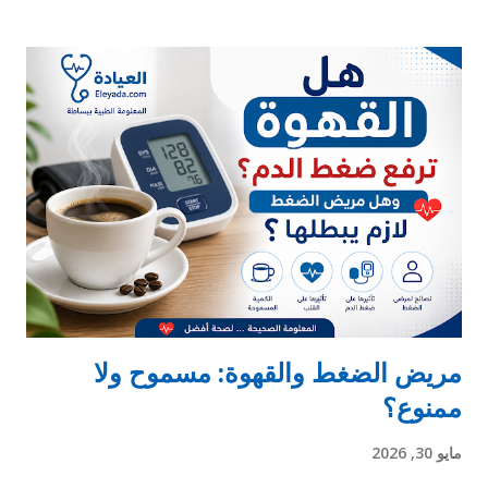
بالكراسي أو البطاطين ولما تيجي تلمس جسم تاني أو معدن (زي
الباب)، الشحنة دي بتتفرغ مرة واحدة… فتحس بالـ “تكه”. ده بيحصل
نتيجة إن الكهرباء الساكنة بتنتج من انتقال الإلكترونات بين الأسطح
المختلفة بسبب الاحتكاك. ⚡ ليه بتحصل أكتر في الشتاء؟ الظاهرة دي
بتظهر أكتر في الشتاء، وده بسبب: الجو بيكون ناشف (رطوبة قليلة)
الهواء الجاف بيساعد على تراكم الشحنات لبس الصوف والبطاطين
بيزود الاحتكاك ⚡ ليه في ناس بتتكهرب أكتر من ناس؟ في عوامل
بتخلي بعض الناس تحس بالكهربا أكتر: 1. نوع الملابس الأقمشة
الصناعية (زي البوليستر) بتولد شحنات أكتر القطن بيقلل المشكلة 2.
نوع الأحذية الأحذية العازلة ...
مريض الضغط والقهوة: مسموح ولا
ممنوع؟
مايو 30, 2026