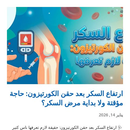
النوم غلط: زي لما تنام على دراعك أو رجلك فترة طويلة، فالدورة
الدموية بتضعف مؤقتًا. 2. نقص فيتامينات (خصوصًا B12): فيتامين B12
مهم جدًا لصحة الأعصاب، ونقصه بيعمل تنميل وضعف إحساس. 3.
السكري: ارتفاع السكر لفترة طويلة بيأثر على الأعصاب الطرفية. 4.
مشاكل في العمود الفقري: زي الديسك أو الضغط على الأعصاب. 5.
القلق والتوتر: ممكن يسببوا تنميل أو وخز نتيجة شد العضلات وتوتر
الأعصاب. 6. أمراض عصبية أو مناعية: زي التهاب الأعصاب أو التصلب
المتعدد. 7. الجلطات: التنميل المفاجئ في نصف الجسم مع أعراض
أخرى...
ارتفاع السكر بعد حقن الكورتيزون: حاجة
مؤقتة ولا بداية مرض السكر؟
يناير 14, 2026
🩺 ارتفاع السكر بعد حقن الكورتيزون: حقيقة لازم تعرفها ناس كتير