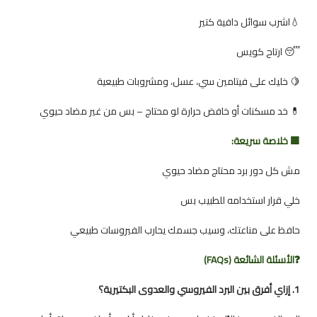
💧اشرب سوائل دافية كتير
😴 ارتاح كويس
🍋 خليك على فيتامين سي، عسل، ومشروبات طبيعية
💊 خد مسكنات أو خافض حرارة لو محتاج – بس من غير مضاد حيوي
🟩 خلاصة سريعة:
مش كل دور برد محتاج مضاد حيوي
خلي قرار استخدامه للطبيب بس
حافظ على مناعتك، وسيب جسمك يحارب الفيروسات طبيعي
❓الأسئلة الشائعة (FAQs)
1. إزاي أفرق بين البرد الفيروسي والعدوى البكتيرية؟