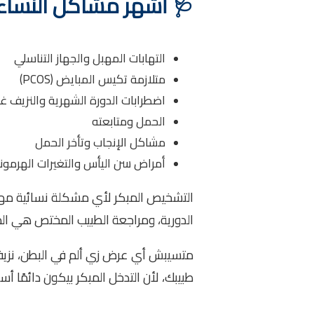
🩺 أشهر مشاكل النساء و
التهابات المهبل والجهاز التناسلي
متلازمة تكيس المبايض (PCOS)
اضطرابات الدورة الشهرية والنزيف غي
الحمل ومتابعته
مشاكل الإنجاب وتأخر الحمل
أمراض سن اليأس والتغيرات الهرمون
التشخيص المبكر لأي مشكلة نسائية مهم 
الدورية، ومراجعة الطبيب المختص هي ال
متسيبش أي عرض زي ألم في البطن، نزيف 
طبيبك، لأن التدخل المبكر بيكون دائمًا أ