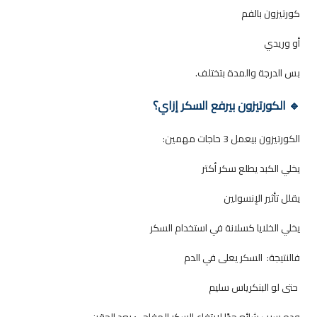
كورتيزون بالفم
أو وريدي
بس الدرجة والمدة بتختلف.
🔹 الكورتيزون بيرفع السكر إزاي؟
الكورتيزون بيعمل 3 حاجات مهمين:
يخلي الكبد يطلع سكر أكتر
يقلل تأثير الإنسولين
يخلي الخلايا كسلانة في استخدام السكر
فالنتيجة: السكر يعلى في الدم
حتى لو البنكرياس سليم
وده سبب شائع جدًا لارتفاع السكر المفاجئ بعد الحقن.