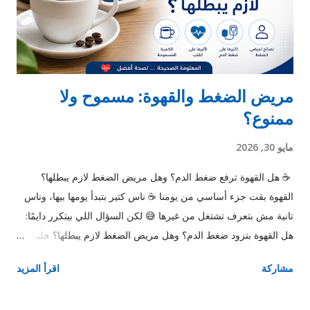
الصناعية (زي البوليستر) بتولد شحنات أكتر القطن بيقلل المشكلة 2.
نوع الأحذية الأحذية العازلة ...
مريض الضغط والقهوة: مسموح ولا
ممنوع؟
مايو 30, 2026
☕ هل القهوة ترفع ضغط الدم؟ وهل مريض الضغط لازم يبطلها؟
القهوة بقت جزء أساسي من يومنا ☕ ناس كتير بتبدأ يومها بيها، وناس
تانية مش بتعرف تشتغل من غيرها 😅 لكن السؤال اللي بيتكرر دايمًا:
هل القهوة بتزود ضغط الدم؟ وهل مريض الضغط لازم يبطلها؟ خلينا
نفهم الموضوع ببساطة 👇 ☕ هل القهوة ترفع ضغط الدم فعلًا؟ الإجابة
مشاركة
اقرأ المزيد
المختصرة: ✔️ أيوه… لكن بشكل مؤقت الكافيين اللي في القهوة
بيعمل: انقباض بسيط في الأوعية الدموية تنشيط الجهاز العصبي 👉