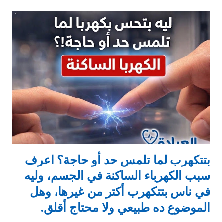
النوم غلط: زي لما تنام على دراعك أو رجلك فترة طويلة، فالدورة
الدموية بتضعف مؤقتًا. 2. نقص فيتامينات (خصوصًا B12): فيتامين B12
مهم جدًا لصحة الأعصاب، ونقصه بيعمل تنميل وضعف إحساس. 3.
السكري: ارتفاع السكر لفترة طويلة بيأثر على الأعصاب الطرفية. 4.
مشاكل في العمود الفقري: زي الديسك أو الضغط على الأعصاب. 5.
القلق والتوتر: ممكن يسببوا تنميل أو وخز نتيجة شد العضلات وتوتر
الأعصاب. 6. أمراض عصبية أو مناعية: زي التهاب الأعصاب أو التصلب
المتعدد. 7. الجلطات: التنميل المفاجئ في نصف الجسم مع أعراض
أخرى...
بتتكهرب لما تلمس حد أو حاجة؟ اعرف
سبب الكهرباء الساكنة في الجسم، وليه
في ناس بتتكهرب أكتر من غيرها، وهل
الموضوع ده طبيعي ولا محتاج أقلق.