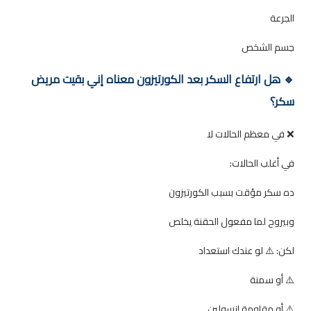
الجرعة
جسم الشخص
🔹 هل ارتفاع السكر بعد الكورتيزون معناه إني بقيت مريض
سكر؟
❌ في معظم الحالات لا
في أغلب الحالات:
ده سكر مؤقت بسبب الكورتيزون
وبيروح لما مفعول الحقنة يخلص
لكن: ⚠️ لو عندك استعداد
⚠️ أو سمنة
⚠️ أو مقاومة إنسولين