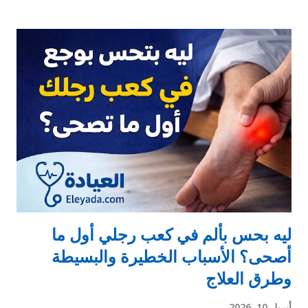
وده ممكن يرفع الضغط لفترة قصيرة (من 30 دقيقة لحد ساعتين) ⚠️
هل ده خطر؟ 👤 لو شخص طبيعي: الزيادة دي غالبًا مش خطيرة الضغط
بيرجع طبيعي بسرعة 🫀 لو مريض ضغط: الموضوع يعتمد على: هل
الضغط متظبط ولا لأ حساسية الجسم للكافيين 🧠 مين لازم ياخد باله؟
مرضى الضغط غير المنتظم كبار السن اللي بيحسوا بخفقان بعد القهوة
اللي ضغطهم بيعلى بعد ما يشربوها ❤️ القهوة مفيدة ولا مضرة للقلب؟
المفاجأة 👇 ✔️ دراسات كتير بتقول إن القهوة باعتدال: ممكن تقلل خطر
أمراض القلب تحسن النشاط والتركيز ❗ لكن: الإفراط = مشاكل
(خفقان + قلق + ارتفاع ضغط) ☕ الكمية المسموحة غالبًا: 👉 من 1 لـ 2
فنجان صباحا يو...
ليه بحس بألم في كعب رجلي أول ما
أصحى؟ الأسباب الخطيرة والبسيطة
وطرق العلاج
أبريل 10, 2026