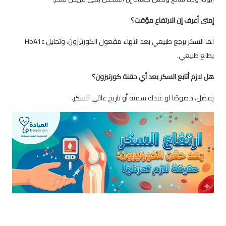
إمتى أعرف إن الارتفاع مؤقت؟
لما السكر يرجع طبيعي بعد انتهاء مفعول الكورتيزون، وتحليل HbA1c
يطلع طبيعي.
هل لازم أتابع السكر بعد أي حقنة كورتيزون؟
يفضل، خصوصًا لو عندك سمنة أو تاريخ عائلي للسكر.