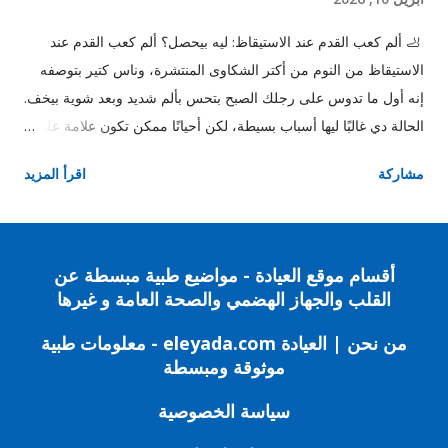
🦶 ألم كعب القدم عند الاستيقاظ: ليه بيحصل؟ ألم كعب القدم عند
الاستيقاظ من النوم من أكتر الشكاوى المنتشرة، وناس كتير بتوصفه
إنه أول ما تدوس على رجلك الصبح بتحس بألم شديد وبعد شوية بيخف.
الحالة دي غالبًا ليها أسباب بسيطة، لكن أحيانًا ممكن تكون علامة على
مشكلة محتاجة تدخل. ⚠️ أهم أسباب ألم كعب القدم عند الاستيقاظ 1.
مشاركة
اقرأ المزيد
التهاب اللفافة الأخمصية (أشهر سبب) ده السبب رقم واحد في ألم
الكعب الصباحي. 📌 بيحصل بسبب التهاب في النسيج اللي بيوصل
الكعب بأصابع القدم. الأعراض: ألم شديد أول ما تقوم من النوم الألم
بيخف مع الحركة يرجع تاني بعد الراحة 2. الشوكة العظمية زوائد
أقسام موقع العيادة - مواضيع طبية مبسطة عن
عظمية صغيرة في الكعب. 📌 مش دايمًا هي السبب، لكن ممكن تزود
القلب والجهاز الهضمي والصحة العامة و غيرها
الألم. 3. الوقوف لفترات طويلة لو شغلك فيه وقوف كتير، ده بيضغط
من نحن | العيادة eleyada.com - معلومات طبية
على الكعب وبيزود المشكلة. 4. الحذاء غير المناسب لبس جزمة
موثوقة ومبسطة
مسطحة جدًا أو بدون دعم بيزود ألم كعب القدم. 5. زيادة الوزن وزن
الجسم بيحمل ضغط مباشر على الكعب، وده بيخلي الألم أسوأ. 6. شد
سياسة الخصوصية
عضلات الساق شد العضلات الخلفية بيزود الشد على الكعب. 🚨 امتى