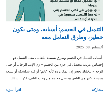
التنميل في الجسم: أسبابه، ومتى يكون
خطير، وطرق التعامل معه
أغسطس 08, 2025
أسباب التنميل في الجسم وطرق بسيطة للتعامل معاه التنميل هو
إحساس غريب بيحصل في جزء من الجسم – زي الإيد، الرجل، أو حتى
الوجه – بيخليك تحس إن المكان ده كأنه "نايم" أو فيه شكشكة أو لسعة
بسيطة. كتير من الناس بيحصل معاهم من وقت للتاني، لكن السؤال:
إمتى التنميل يكون عادي؟ وإمتى نبدأ نقلق؟ ❗ إمتى التنميل يبقى خطر؟
مشاركة
اقرأ المزيد
لو التنميل مفاجئ وفي نص الجسم بس. لو معاه ضعف أو صعوبة في
الحركة أو الكلام أو الرؤية. لو مستمر لفترات طويلة. في الحالات دي
لازم تروح للدكتور فورًا. 🧠 الأسباب الشائعة للتنميل 1. الجلوس أو