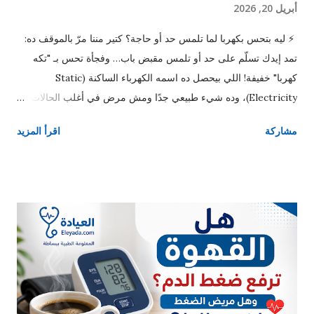
أبريل 20, 2026
⚡ ليه بتحس بكهربا لما تلمس حد أو حاجة؟ كتير مننا مرّ بالموقف ده:
تمد إيدك تسلّم على حد أو تلمس مقبض باب… وفجأة تحس بـ "تكه
كهربا" خفيفة! اللي بيحصل ده اسمه الكهرباء الساكنة (Static
Electricity)، وده شيء طبيعي جدًا ومش مرض في أغلب الحالات. ⚡
يعني إيه كهرباء ساكنة؟ الكهرباء الساكنة ببساطة هي تراكم شحنات
مشاركة
اقرأ المزيد
كهربائية على سطح الجسم. جسمك بيجمع شحنات كهربائية بسبب
الاحتكاك، زي: المشي على السجاد لبس ملابس معينة الاحتكاك
بالكراسي أو البطاطين ولما تيجي تلمس جسم تاني أو معدن (زي
الباب)، الشحنة دي بتتفرغ مرة واحدة… فتحس بالـ “تكه”. ده بيحصل
نتيجة إن الكهرباء الساكنة بتنتج من انتقال الإلكترونات بين الأسطح
المختلفة بسبب الاحتكاك. ⚡ ليه بتحصل أكتر في الشتاء؟ الظاهرة دي
بتظهر أكتر في الشتاء، وده بسبب: الجو بيكون ناشف (رطوبة قليلة)
الهواء الجاف بيساعد على تراكم الشحنات لبس الصوف والبطاطين
بيزود الاحتكاك ⚡ ليه في ناس بتتكهرب أكتر من ناس؟ في عوامل
بتخلي بعض الناس تحس بالكهربا أكتر: 1. نوع الملابس الأقمشة