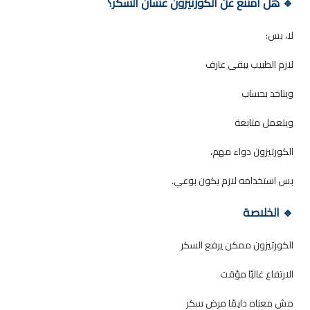
🔹 هل أمتنع عن الكورتيزون عشان السكر؟
لا، بس:
لازم الطبيب يبقى عارف
ويتاخد بحساب
ويتعمل متابعة
الكورتيزون دواء مهم،
بس استخدامه لازم يكون بوعي.
🔹 الخلاصة
الكورتيزون ممكن يرفع السكر
الارتفاع غالبًا مؤقت
مش معناه دايمًا مرض سكر